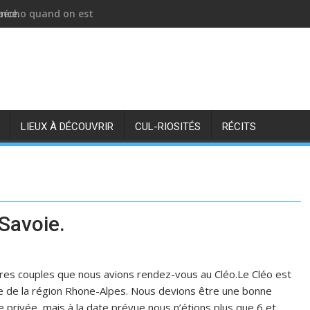
nce.
 pécho quand on est un homme seul.
LIEUX À DÉCOUVRIR
CUL-RIOSITÉS
RÉCITS
 Savoie.
tres couples que nous avions rendez-vous au Cléo.Le Cléo est
que de la région Rhone-Alpes. Nous devions être une bonne
e privée, mais à la date prévue nous n’étions plus que 6 et