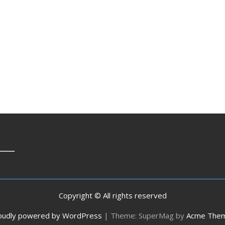
Copyright © All rights reserved
oudly powered by WordPress
|
Theme: SuperMag by
Acme The