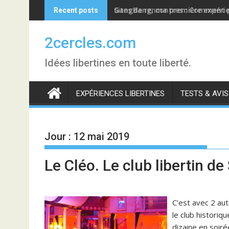
Skip
GangBang, ma première expérie
Sites de rencontres : Comment
Recent posts
to
content
2cercles.com
Idées libertines en toute liberté.
EXPÉRIENCES LIBERTINES
TESTS & AVIS
Jour :
12 mai 2019
Le Cléo. Le club libertin de
C’est avec 2 au
le club histori
dizaine en soiré