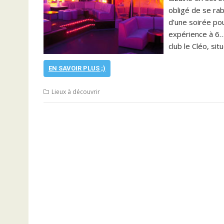
obligé de se rab
d’une soirée po
expérience à 6…
club le Cléo, si
EN SAVOIR PLUS ;)
Lieux à découvrir