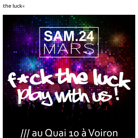
the luck
«