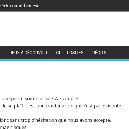
 pécho quand on est un homme seul.
LIEUX À DÉCOUVRIR
CUL-RIOSITÉS
RÉCITS
 une petite soirée privée. A 3 couples.
de se plaît, c’est une combinaison qui n’est pas évidente…
 donc sans trop d’hésitation que nous avons accepté.
 magnifiques.