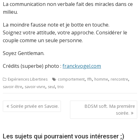
La communication non verbale fait des miracles dans ce
milieu.
La moindre fausse note et je botte en touche.
Soignez votre attitude, votre approche. Considérer le
couple comme un seule personne.
Soyez Gentleman.
Crédits (superbe) photo :
franckvogel.com
,
,
,
,
Expériences Libertines
comportement
ffh
homme
rencontre
,
,
,
savoir-être
savoir-vivre
seul
trio
Navigation
Soirée privée en Savoie.
BDSM soft. Ma première
de
soirée.
l’article
Les sujets qui pourraient vous intéresser ;)