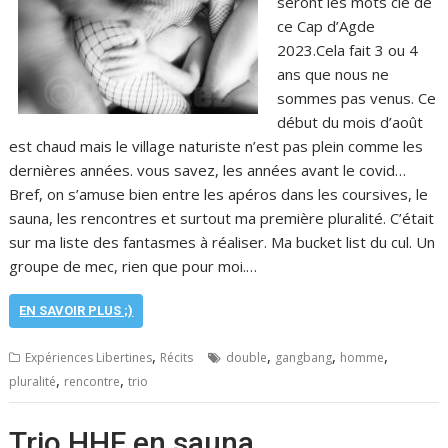
seront les mots clé de
ce Cap d’Agde
2023.Cela fait 3 ou 4
ans que nous ne
sommes pas venus. Ce
début du mois d’août
est chaud mais le village naturiste n’est pas plein comme les
dernières années. vous savez, les années avant le covid…
Bref, on s’amuse bien entre les apéros dans les coursives, le
sauna, les rencontres et surtout ma première pluralité. C’était
sur ma liste des fantasmes à réaliser. Ma bucket list du cul. Un
groupe de mec, rien que pour moi.…
EN SAVOIR PLUS ;)
,
,
,
,
Expériences Libertines
Récits
double
gangbang
homme
,
,
pluralité
rencontre
trio
Trio HHF en sauna