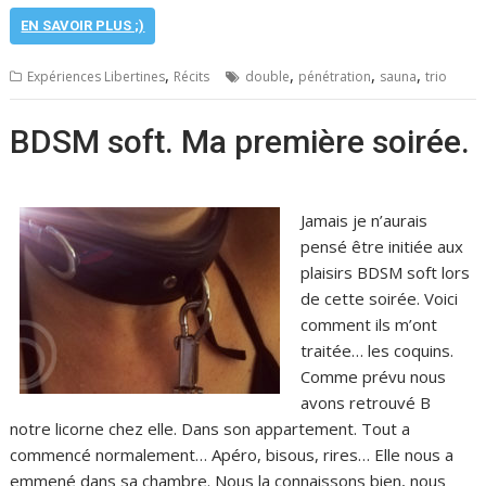
EN SAVOIR PLUS ;)
,
,
,
,
Expériences Libertines
Récits
double
pénétration
sauna
trio
BDSM soft. Ma première soirée.
Jamais je n’aurais
pensé être initiée aux
plaisirs BDSM soft lors
de cette soirée. Voici
comment ils m’ont
traitée… les coquins.
Comme prévu nous
avons retrouvé B
notre licorne chez elle. Dans son appartement. Tout a
commencé normalement… Apéro, bisous, rires… Elle nous a
emmené dans sa chambre. Nous la connaissons bien, nous