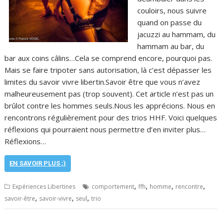
couloirs, nous suivre
quand on passe du
jacuzzi au hammam, du
hammam au bar, du
bar aux coins câlins…Cela se comprend encore, pourquoi pas.
Mais se faire tripoter sans autorisation, là c’est dépasser les
limites du savoir vivre libertin.Savoir être que vous n’avez
malheureusement pas (trop souvent). Cet article n’est pas un
brûlot contre les hommes seuls.Nous les apprécions. Nous en
rencontrons régulièrement pour des trios HHF. Voici quelques
réflexions qui pourraient nous permettre d’en inviter plus…
Réflexions…
EN SAVOIR PLUS ;)
,
,
,
,
Expériences Libertines
comportement
ffh
homme
rencontre
,
,
,
savoir-être
savoir-vivre
seul
trio